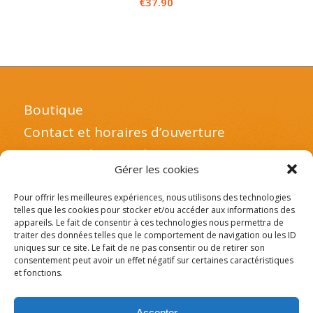
€
37.90
Boutique
Contact et horaires d’ouverture
A propos de notre boutique
Gérer les cookies
Mentions légales et politique de
confidentialité
Pour offrir les meilleures expériences, nous utilisons des technologies
telles que les cookies pour stocker et/ou accéder aux informations des
Mon compte client
appareils. Le fait de consentir à ces technologies nous permettra de
traiter des données telles que le comportement de navigation ou les ID
uniques sur ce site. Le fait de ne pas consentir ou de retirer son
consentement peut avoir un effet négatif sur certaines caractéristiques
et fonctions.
Suivez-nous sur Instagram
Accepter